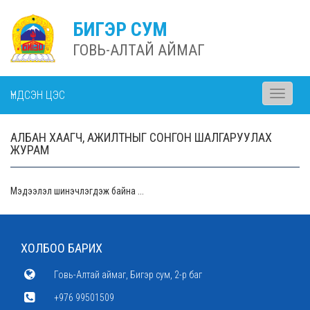
БИГЭР СУМ
ГОВЬ-АЛТАЙ АЙМАГ
ҮНДСЭН ЦЭС
Toggle
navigati
АЛБАН ХААГЧ, АЖИЛТНЫГ СОНГОН ШАЛГАРУУЛАХ
ЖУРАМ
Мэдээлэл шинэчлэгдэж байна ...
ХОЛБОО БАРИХ
Говь-Алтай аймаг, Бигэр сум, 2-р баг
+976 99501509