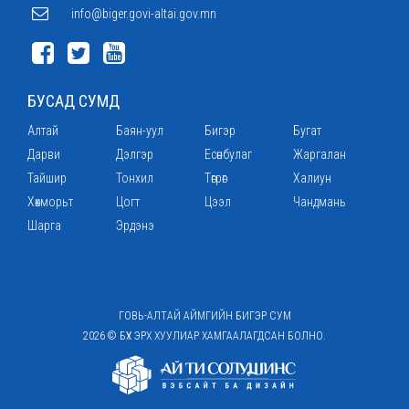
info@biger.govi-altai.gov.mn
БУСАД СУМД
Алтай
Баян-уул
Бигэр
Бугат
Дарви
Дэлгэр
Есөнбулаг
Жаргалан
Тайшир
Тонхил
Төгрөг
Халиун
Хөхморьт
Цогт
Цээл
Чандмань
Шарга
Эрдэнэ
ГОВЬ-АЛТАЙ АЙМГИЙН БИГЭР СУМ
2026 © БҮХ ЭРХ ХУУЛИАР ХАМГААЛАГДСАН БОЛНО.