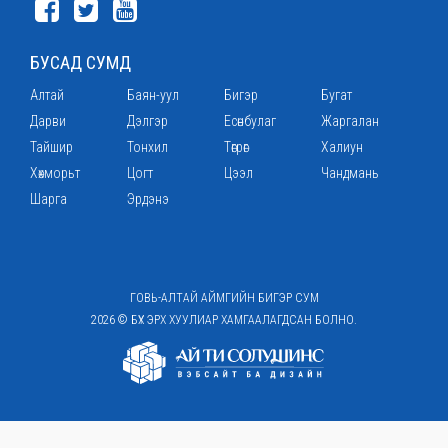
БУСАД СУМД
Алтай
Баян-уул
Бигэр
Бугат
Дарви
Дэлгэр
Есөнбулаг
Жаргалан
Тайшир
Тонхил
Төгрөг
Халиун
Хөхморьт
Цогт
Цээл
Чандмань
Шарга
Эрдэнэ
ГОВЬ-АЛТАЙ АЙМГИЙН БИГЭР СУМ
2026 © БҮХ ЭРХ ХУУЛИАР ХАМГААЛАГДСАН БОЛНО.