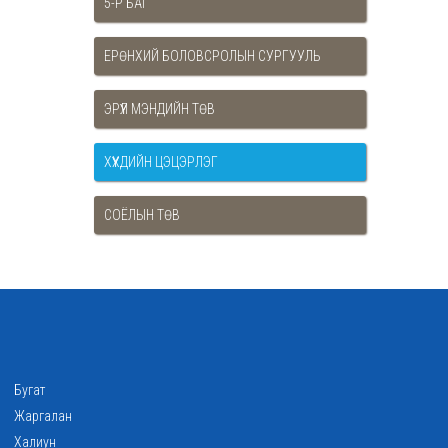
5-Р БАГ
ЕРӨНХИЙ БОЛОВСРОЛЫН СУРГУУЛЬ
ЭРҮҮЛ МЭНДИЙН ТӨВ
ХҮҮХДИЙН ЦЭЦЭРЛЭГ
СОЁЛЫН ТӨВ
Бугат
Жаргалан
Халиун