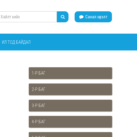
Санал хүсэлт
ИЛ ТОД БАЙДАЛ
1-Р БАГ
2-Р БАГ
3-Р БАГ
4-Р БАГ