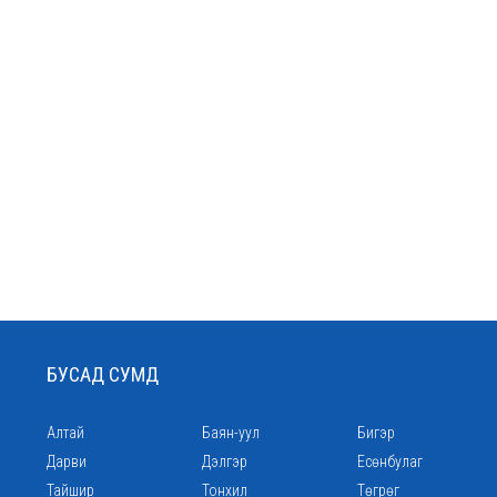
БУСАД СУМД
Алтай
Баян-уул
Бигэр
Дарви
Дэлгэр
Есөнбулаг
Тайшир
Тонхил
Төгрөг