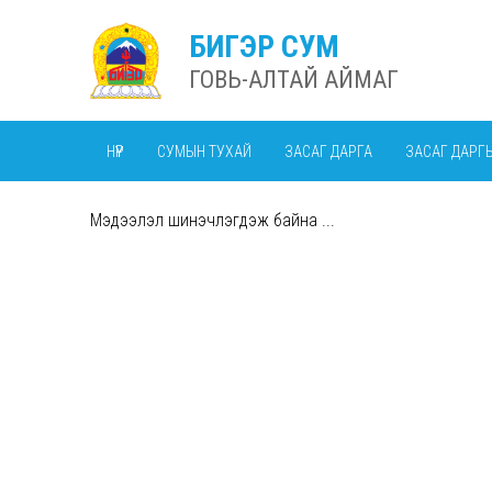
БИГЭР СУМ
ГОВЬ-АЛТАЙ АЙМАГ
НҮҮР
СУМЫН ТУХАЙ
ЗАСАГ ДАРГА
ЗАСАГ ДАРГ
Мэдээлэл шинэчлэгдэж байна ...