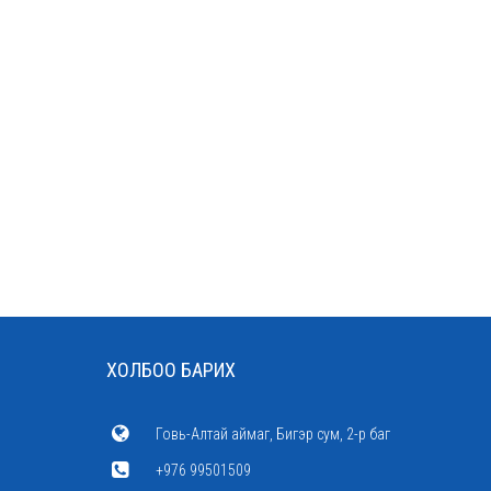
ХОЛБОО БАРИХ
Говь-Алтай аймаг, Бигэр сум, 2-р баг
+976 99501509