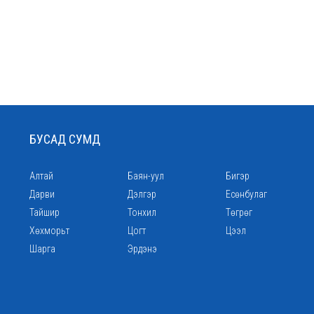
БУСАД СУМД
Алтай
Баян-уул
Бигэр
Дарви
Дэлгэр
Есөнбулаг
Тайшир
Тонхил
Төгрөг
Хөхморьт
Цогт
Цээл
Шарга
Эрдэнэ