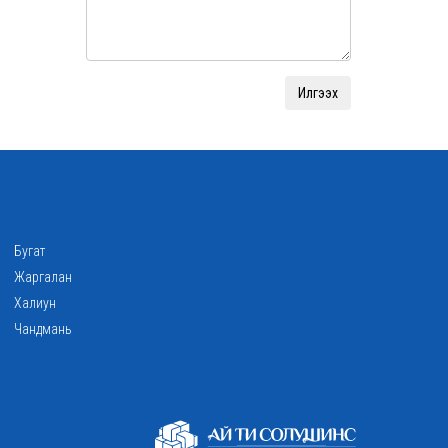
Бугат
Жаргалан
Халиун
Чандмань