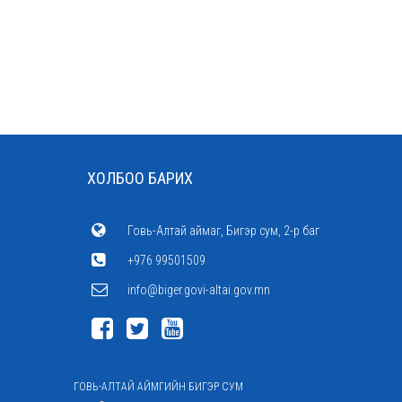
ХОЛБОО БАРИХ
Говь-Алтай аймаг, Бигэр сум, 2-р баг
+976 99501509
info@biger.govi-altai.gov.mn
ГОВЬ-АЛТАЙ АЙМГИЙН БИГЭР СУМ