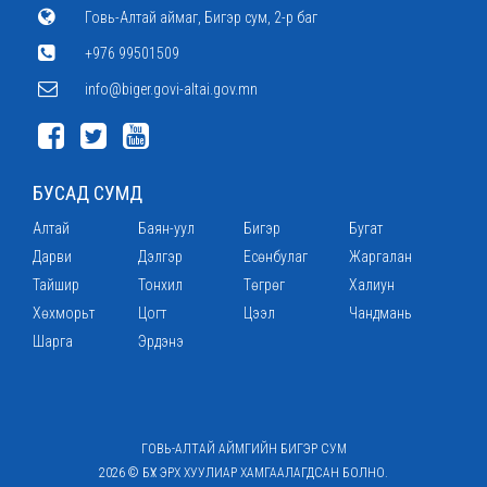
Говь-Алтай аймаг, Бигэр сум, 2-р баг
+976 99501509
info@biger.govi-altai.gov.mn
БУСАД СУМД
Алтай
Баян-уул
Бигэр
Бугат
Дарви
Дэлгэр
Есөнбулаг
Жаргалан
Тайшир
Тонхил
Төгрөг
Халиун
Хөхморьт
Цогт
Цээл
Чандмань
Шарга
Эрдэнэ
ГОВЬ-АЛТАЙ АЙМГИЙН БИГЭР СУМ
2026 © БҮХ ЭРХ ХУУЛИАР ХАМГААЛАГДСАН БОЛНО.