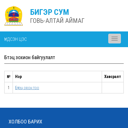
БИГЭР СУМ
ГОВЬ-АЛТАЙ АЙМАГ
ҮНДСЭН ЦЭС
Toggle
navigati
Бүтэц зохион байгуулалт
№
Нэр
Хавсралт
1
Бүтэц орон тоо
ХОЛБОО БАРИХ